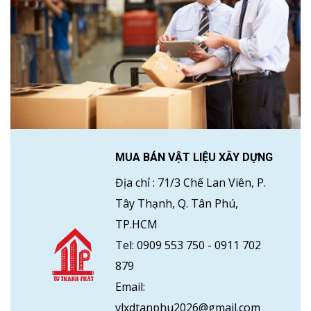
MUA BÁN VẬT LIỆU XÂY DỰNG
Địa chỉ :
71/3 Chế Lan Viên, P.
Tây Thạnh, Q. Tân Phú,
TP.HCM
Tel:
0909 553 750
-
0911 702
879
Email:
vlxdtanphu2026@gmail.com