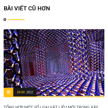
BÀI VIẾT CŨ HƠN
10-01
2022
TỔNG HỢP MỘT SỐ LOẠI VẬT LIỆU MỚI TRONG XÂY