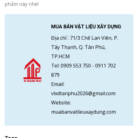
phẩm này nhé!
MUA BÁN VẬT LIỆU XÂY DỰNG
Địa chỉ :
71/3 Chế Lan Viên, P.
Tây Thạnh, Q. Tân Phú,
TP.HCM
Tel:
0909 553 750
-
0911 702
879
Email:
vlxdtanphu2026@gmail.com
Website:
muabanvatlieuxaydung.com