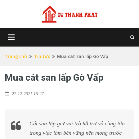
Toggle
navigation
Trang chủ
Tin tức
Mua cát san lấp Gò Vấp
Mua cát san lấp Gò Vấp
27-12-2021 16:27
Cát san lấp giữ vai trò hỗ trợ vô cùng lớn
trong việc làm bền vững nền móng trước