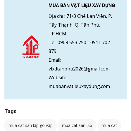
MUA BÁN VẬT LIỆU XÂY DỰNG
Địa chỉ :
71/3 Chế Lan Viên, P.
Tây Thạnh, Q. Tân Phú,
TP.HCM
Tel:
0909 553 750
-
0911 702
879
Email:
vlxdtanphu2026@gmail.com
Website:
muabanvatlieuxaydung.com
Tags
mua cát san lấp gò vấp
mua cát san lấp
mua cát