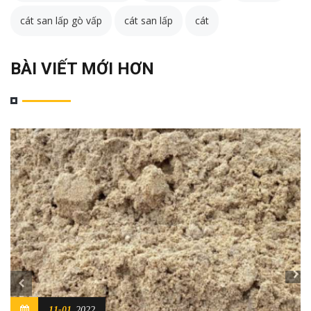
cát san lấp gò vấp
cát san lấp
cát
BÀI VIẾT MỚI HƠN
11-01
2022