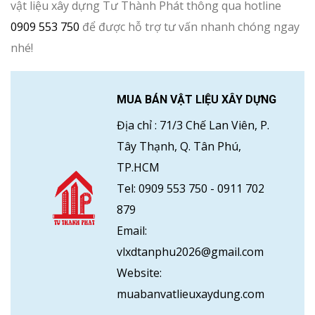
vật liệu xây dựng Tư Thành Phát thông qua hotline
0909 553 750
để được hỗ trợ tư vấn nhanh chóng ngay
nhé!
MUA BÁN VẬT LIỆU XÂY DỰNG
Địa chỉ :
71/3 Chế Lan Viên, P.
Tây Thạnh, Q. Tân Phú,
TP.HCM
Tel:
0909 553 750
-
0911 702
879
Email:
vlxdtanphu2026@gmail.com
Website:
muabanvatlieuxaydung.com