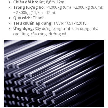
Chiều dài bó:
6m; 8,6m; 12m.
Trọng lượng bó:
~1.000kg (6m); ~2.000 kg (8,6m);
~2.500kg (11,7m - 12m).
Quy cách:
Thanh.
Tiêu chuẩn áp dụng:
TCVN 1651-1:2018.
Ứng dụng:
Xây dựng công trình dân dụng, nhà
cao tầng, cầu cảng, đường xá...