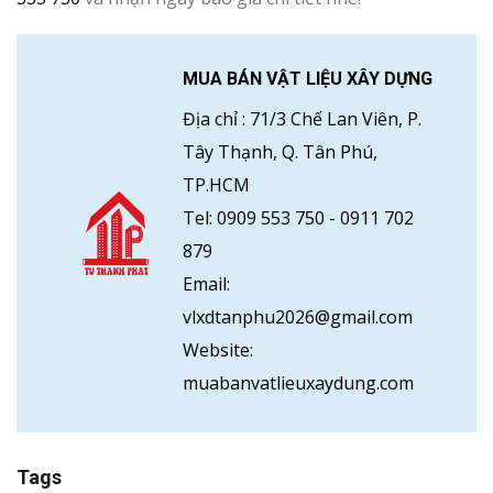
MUA BÁN VẬT LIỆU XÂY DỰNG
Địa chỉ :
71/3 Chế Lan Viên, P.
Tây Thạnh, Q. Tân Phú,
TP.HCM
Tel:
0909 553 750
-
0911 702
879
Email:
vlxdtanphu2026@gmail.com
Website:
muabanvatlieuxaydung.com
Tags