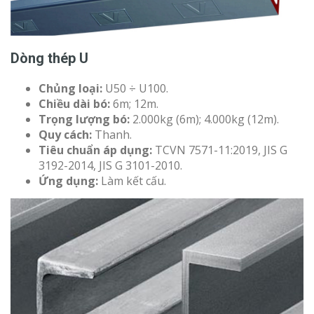
Dòng thép U
Chủng loại:
U50 ÷ U100.
Chiều dài bó:
6m; 12m.
Trọng lượng bó:
2.000kg (6m); 4.000kg (12m).
Quy cách:
Thanh.
Tiêu chuẩn áp dụng:
TCVN 7571-11:2019, JIS G
3192-2014, JIS G 3101-2010.
Ứng dụng:
Làm kết cấu.