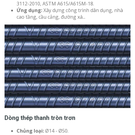
3112-2010, ASTM A615/A615M-18.
Ứng dụng:
Xây dựng công trình dân dụng, nhà
cao tầng, cầu cảng, đường xá...
Dòng thép thanh tròn trơn
Chủng loại:
Ø14 - Ø50.