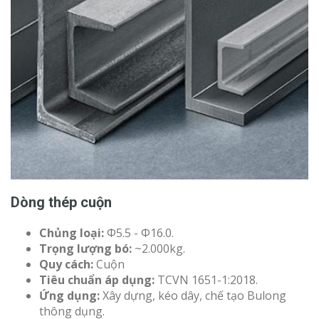
Dòng thép cuộn
Chủng loại:
Φ5.5 - Φ16.0.
Trọng lượng bó:
~2.000kg.
Quy cách:
Cuộn
Tiêu chuẩn áp dụng:
TCVN 1651-1:2018.
Ứng dụng:
Xây dựng, kéo dây, chế tạo Bulong
thông dụng.