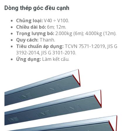
Dòng thép góc đều cạnh
Chủng loại:
V40 ÷ V100.
Chiều dài bó:
6m; 12m.
Trọng lượng bó:
2.000kg (6m); 4.000kg (12m).
Quy cách:
Thanh.
Tiêu chuẩn áp dụng:
TCVN 7571-1:2019, JIS G
3192-2014, JIS G 3101-2010.
Ứng dụng:
Làm kết cấu.