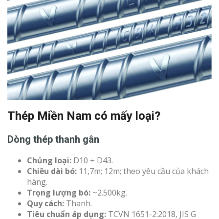
Thép Miền Nam có mấy loại?
Dòng thép thanh gân
Chủng loại:
D10 ÷ D43.
Chiều dài bó:
11,7m; 12m; theo yêu cầu của khách
hàng.
Trọng lượng bó:
~2.500kg.
Quy cách:
Thanh.
Tiêu chuẩn áp dụng:
TCVN 1651-2:2018, JIS G