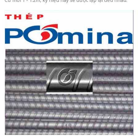
Cứ mỗi 1 - 1.2m, ký hiệu này sẽ được lặp lại đều nhau.