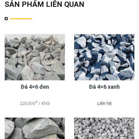
SẢN PHẨM LIÊN QUAN
Đá 4×6 đen
Đá 4×6 xanh
đ
220.000
/ Khối
Liên hệ