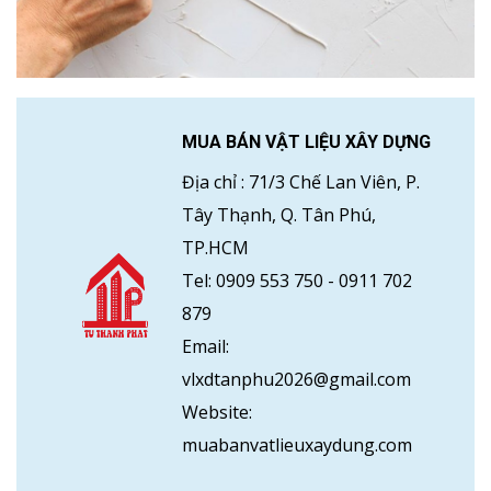
MUA BÁN VẬT LIỆU XÂY DỰNG
Địa chỉ :
71/3 Chế Lan Viên, P.
Tây Thạnh, Q. Tân Phú,
TP.HCM
Tel:
0909 553 750
-
0911 702
879
Email:
vlxdtanphu2026@gmail.com
Website:
muabanvatlieuxaydung.com