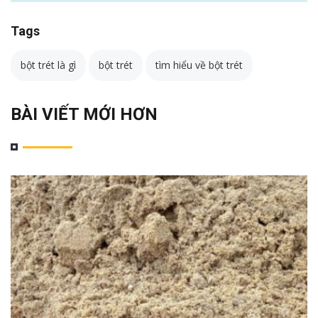
Tags
bột trét là gì
bột trét
tìm hiểu về bột trét
BÀI VIẾT MỚI HƠN