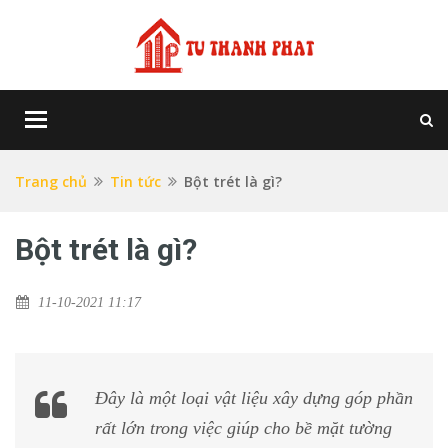
Toggle
navigation
Trang chủ
Tin tức
Bột trét là gì?
Bột trét là gì?
11-10-2021 11:17
Đây là một loại vật liệu xây dựng góp phần
rất lớn trong việc giúp cho bề mặt tường