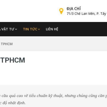
ĐỊA CHỈ
71/3 Chế Lan Viên, P. Tâ
Á VẬT TƯ
TIN TỨC
LIÊN HỆ
p TPHCM
p TPHCM
u cầu quá cao về tiêu chuẩn kỹ thuật, nhưng chúng cũng cần 
 độ nhất định.