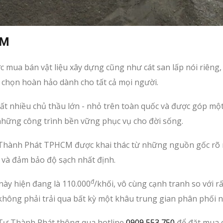
CM
 mua bán vật liệu xây dựng cũng như cát san lấp nói riêng,
a chọn hoàn hảo dành cho tất cả mọi người.
rất nhiều chủ thầu lớn - nhỏ trên toàn quốc và được góp mộ
những công trình bền vững phục vụ cho đời sống.
Tư Thành Phát TPHCM được khai thác từ những nguồn gốc rõ 
 và đảm bảo độ sạch nhất định.
đ
 này hiện đang là 110.000
/khối, vô cùng cạnh tranh so với rấ
 không phải trải qua bất kỳ một khâu trung gian phân phối n
o Tư Thành Phát thông qua hotline
0909 553 750
để đặt mua 