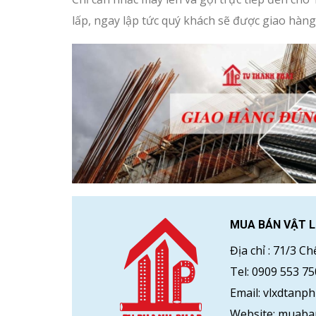
lấp, ngay lập tức quý khách sẽ được giao hàn
MUA BÁN VẬT L
Địa chỉ :
71/3 Ch
Tel:
0909 553 7
Email:
vlxdtanp
Website:
muaban