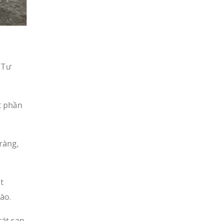
 Tư
t phần
ràng,
t
ào.
cát san