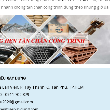
g nhanh chóng tận chân công trình đúng theo khung giờ đã 
IỆU XÂY DỰNG
ế Lan Viên, P. Tây Thạnh, Q. Tân Phú, TP.HCM
50
-
0911 702 879
hu2026@gmail.com
vatlieuxaydung.com