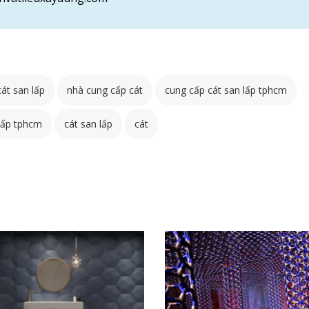
át san lấp
nhà cung cấp cát
cung cấp cát san lấp tphcm
 lấp tphcm
cát san lấp
cát