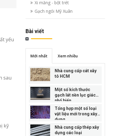
Xi măng - bột trét
Gạch ngói Mỹ Xuân
Bài viết
đất yếu
Mới nhất
Xem nhiều
Nhà cung cấp cát xây
tô HCM
h sau
Một số kích thước
gạch lát nền lục giác
phổ biến
Tổng hợp một số loại
vật liệu mới trong xây
dựng
ị kỹ
Nhà cung cấp thép xây
dựng các loại