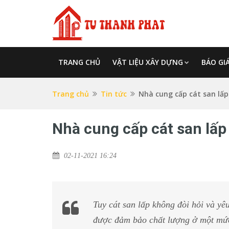
TRANG CHỦ
VẬT LIỆU XÂY DỰNG
BÁO GI
Trang chủ
Tin tức
Nhà cung cấp cát san lấ
Nhà cung cấp cát san lấ
02-11-2021 16:24
Tuy cát san lấp không đòi hỏi và yê
được đảm bảo chất lượng ở một mức