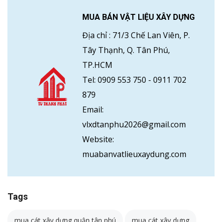
MUA BÁN VẬT LIỆU XÂY DỰNG
Địa chỉ :
71/3 Chế Lan Viên, P.
Tây Thạnh, Q. Tân Phú,
TP.HCM
Tel:
0909 553 750
-
0911 702
879
Email:
vlxdtanphu2026@gmail.com
Website:
muabanvatlieuxaydung.com
Tags
mua cát xây dựng quận tân phú
mua cát xây dựng