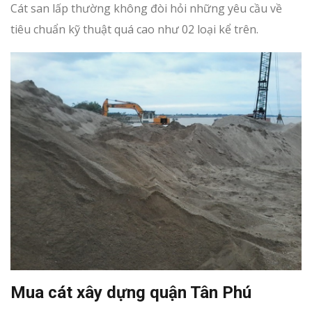
Cát san lấp thường không đòi hỏi những yêu cầu về
tiêu chuẩn kỹ thuật quá cao như 02 loại kể trên.
Mua cát xây dựng quận Tân Phú