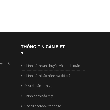
THÔNG TIN CẦN BIẾT
hạnh, Q.
Chính sách vận chuyển và thanh toán
Chính sách bảo hành và đổi trả
Điều khoản dịch vụ
Chính sách bảo mật
SocialFacebook fanpage