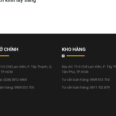
h kính lấy sáng"
Ở CHÍNH
KHO HÀNG
1/3 Chế Lan Viên, P. Tây Thạnh, Q.
Địa chỉ:
71/3 Chế Lan Viên, P. Tây T
, TP.HCM
Tân Phú, TP.HCM
ại:
(028) 3812 4464
Tư vấn bán hàng:
0909 553 750
bán hàng:
0909 553 750
Tư vấn bán hàng:
0911 702 879