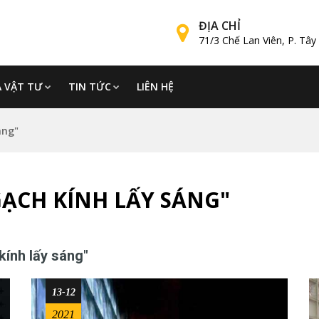
ĐỊA CHỈ
71/3 Chế Lan Viên, P. Tâ
Á VẬT TƯ
TIN TỨC
LIÊN HỆ
áng"
GẠCH KÍNH LẤY SÁNG"
kính lấy sáng"
13-12
2021