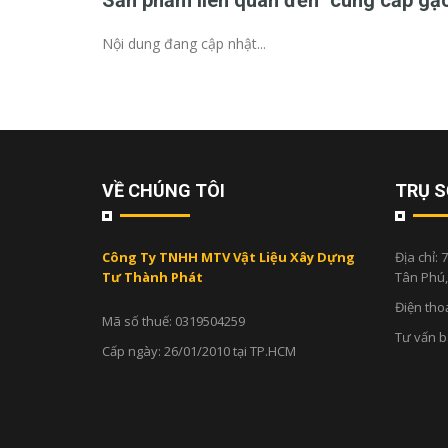
Sản phẩm liên quan đến "cung cấp gạc
Nội dung đang cập nhật...
VỀ CHÚNG TÔI
TRỤ S
Công Ty TNHH MTV Vật Liệu Xây Dựng
Địa chỉ:
7
Tư Thành Phát
Tân Phú
Điện tho
Mã số thuế: 0319504259
Tư vấn 
Cấp ngày: 26/01/2010 tại TP.HCM