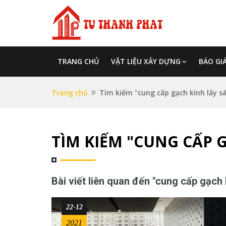
TRANG CHỦ
VẬT LIỆU XÂY DỰNG
BÁO GI
Trang chủ
Tìm kiếm "cung cấp gạch kính lấy s
TÌM KIẾM "CUNG CẤP 
Bài viết liên quan đến "cung cấp gạch 
22-12
2021