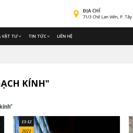
ĐỊA CHỈ
71/3 Chế Lan Viên, P. Tâ
Á VẬT TƯ
TIN TỨC
LIÊN HỆ
GẠCH KÍNH"
kính"
13-12
2021