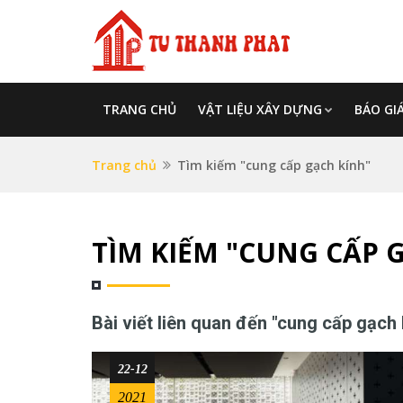
TRANG CHỦ
VẬT LIỆU XÂY DỰNG
BÁO GI
Trang chủ
Tìm kiếm "cung cấp gạch kính"
TÌM KIẾM "CUNG CẤP 
Bài viết liên quan đến "cung cấp gạch 
22-12
2021