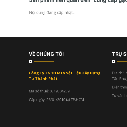
Sản phẩm liên quan đến "cung cấp gạc
Nội dung đang cập nhật...
VỀ CHÚNG TÔI
TRỤ S
Công Ty TNHH MTV Vật Liệu Xây Dựng
Địa chỉ:
7
Tư Thành Phát
Tân Phú
Điện tho
Mã số thuế: 0319504259
Tư vấn 
Cấp ngày: 26/01/2010 tại TP.HCM