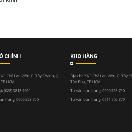
h kính"
Ở CHÍNH
KHO HÀNG
1/3 Chế Lan Viên, P. Tây Thạnh, Q.
Địa chỉ:
71/3 Chế Lan Viên, P. Tây T
, TP.HCM
Tân Phú, TP.HCM
ại:
(028) 3812 4464
Tư vấn bán hàng:
0909 553 750
bán hàng:
0909 553 750
Tư vấn bán hàng:
0911 702 879