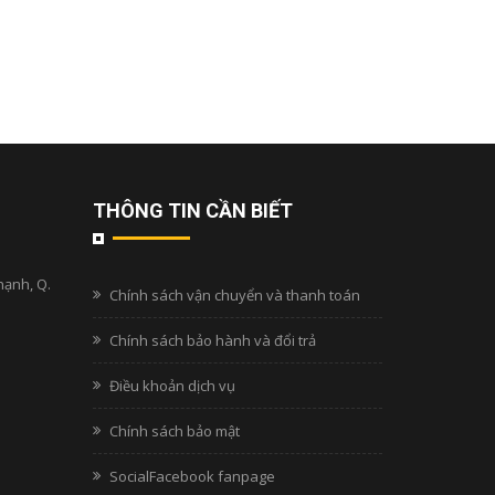
THÔNG TIN CẦN BIẾT
hạnh, Q.
Chính sách vận chuyển và thanh toán
Chính sách bảo hành và đổi trả
Điều khoản dịch vụ
Chính sách bảo mật
SocialFacebook fanpage