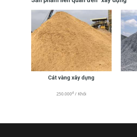
Sản phẩm liên quan đến "xây dựng"
Cát vàng xây dựng
đ
250.000
/ Khối