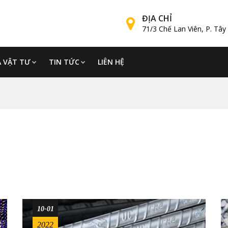
ĐỊA CHỈ
71/3 Chế Lan Viên, P. Tâ
Á VẬT TƯ
TIN TỨC
LIÊN HỆ
10-01
2022