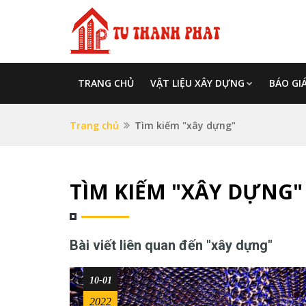
TRANG CHỦ
VẬT LIỆU XÂY DỰNG
BÁO GI
Trang chủ
Tìm kiếm "xây dựng"
TÌM KIẾM "XÂY DỰNG"
Bài viết liên quan đến "xây dựng"
10-01
2022