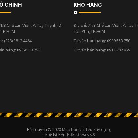
Ở CHÍNH
KHO HÀNG
1/3 Chế Lan Viên, P. Tây Thạnh, Q.
Địa chỉ:
71/3 Chế Lan Viên, P. Tây T
, TP.HCM
Tân Phú, TP.HCM
ại:
(028) 3812 4464
Tư vấn bán hàng:
0909 553 750
bán hàng:
0909 553 750
Tư vấn bán hàng:
0911 702 879
Bản quyền © 2020
Mua bán vật liệu xây dựng
Thiết kế bởi
Thiết Kế Web Số