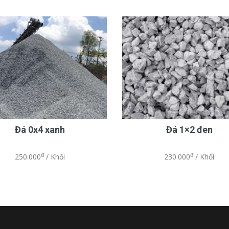
Đá 0x4 xanh
Đá 1×2 đen
đ
đ
250.000
/ Khối
230.000
/ Khối