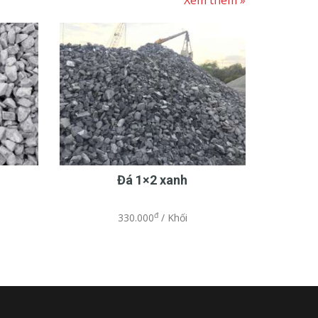
Xem thêm »
Đá 1×2 xanh
đ
330.000
/ Khối