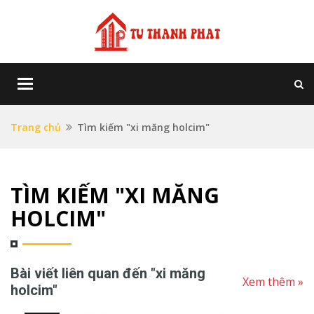
Toggle
navigation
Trang chủ
Tìm kiếm "xi măng holcim"
TÌM KIẾM "XI MĂNG
HOLCIM"
Bài viết liên quan đến "xi măng
Xem thêm »
holcim"