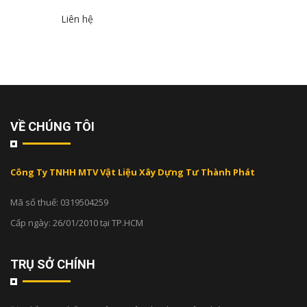
Liên hệ
VỀ CHÚNG TÔI
Công Ty TNHH MTV Vật Liệu Xây Dựng Tư Thành Phát
Mã số thuế: 0319504259
Cấp ngày: 26/01/2010 tại TP.HCM
TRỤ SỞ CHÍNH