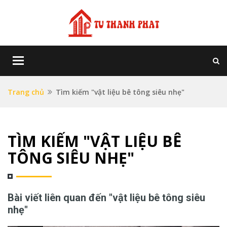
Toggle
navigation
Trang chủ
Tìm kiếm "vật liệu bê tông siêu nhẹ"
TÌM KIẾM "VẬT LIỆU BÊ
TÔNG SIÊU NHẸ"
Bài viết liên quan đến "vật liệu bê tông siêu
nhẹ"