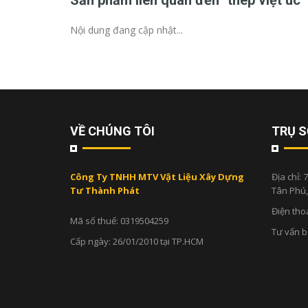
Sản phẩm liên quan đến "thép việt úc"
Nội dung đang cập nhật...
VỀ CHÚNG TÔI
TRỤ S
Công Ty TNHH MTV Vật Liệu Xây Dựng
Địa chỉ:
7
Tư Thành Phát
Tân Phú
Điện tho
Mã số thuế: 0319504259
Tư vấn 
Cấp ngày: 26/01/2010 tại TP.HCM