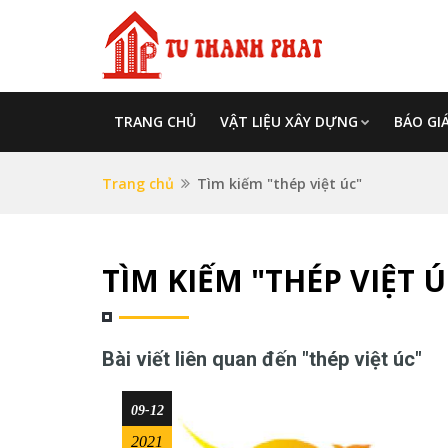
TRANG CHỦ
VẬT LIỆU XÂY DỰNG
BÁO GI
Trang chủ
Tìm kiếm "thép việt úc"
TÌM KIẾM "THÉP VIỆT Ú
Bài viết liên quan đến "thép việt úc"
09-12
2021