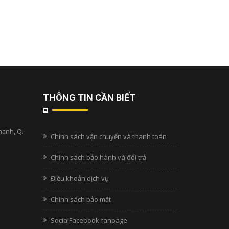
THÔNG TIN CẦN BIẾT
hạnh, Q.
Chính sách vận chuyển và thanh toán
Chính sách bảo hành và đổi trả
Điều khoản dịch vụ
Chính sách bảo mật
SocialFacebook fanpage