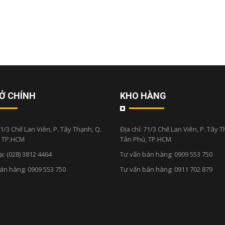
Ở CHÍNH
KHO HÀNG
1/3 Chế Lan Viên, P. Tây Thạnh, Q.
Địa chỉ:
71/3 Chế Lan Viên, P. Tây T
, TP.HCM
Tân Phú, TP.HCM
ại:
(028) 3812 4464
Tư vấn bán hàng:
0909 553 750
bán hàng:
0909 553 750
Tư vấn bán hàng:
0911 702 879