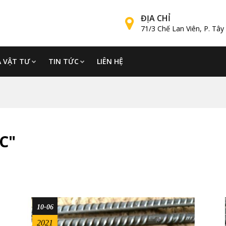
ĐỊA CHỈ
71/3 Chế Lan Viên, P. Tâ
Á VẬT TƯ
TIN TỨC
LIÊN HỆ
C"
10-06
2021