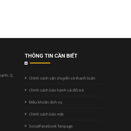
THÔNG TIN CẦN BIẾT
hạnh, Q.
Chính sách vận chuyển và thanh toán
Chính sách bảo hành và đổi trả
Điều khoản dịch vụ
Chính sách bảo mật
SocialFacebook fanpage