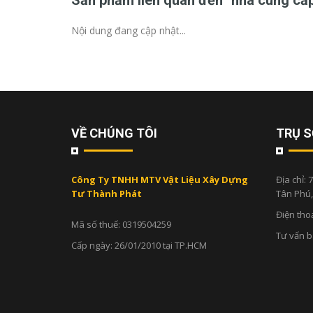
Sản phẩm liên quan đến "nhà cung cấp
Nội dung đang cập nhật...
VỀ CHÚNG TÔI
TRỤ S
Công Ty TNHH MTV Vật Liệu Xây Dựng
Địa chỉ:
7
Tư Thành Phát
Tân Phú
Điện tho
Mã số thuế: 0319504259
Tư vấn 
Cấp ngày: 26/01/2010 tại TP.HCM