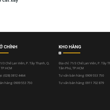
 cát xây"
Ở CHÍNH
KHO HÀNG
1/3 Chế Lan Viên, P. Tây Thạnh, Q.
Địa chỉ:
71/3 Chế Lan Viên, P. Tây T
, TP.HCM
Tân Phú, TP.HCM
ại:
(028) 3812 4464
Tư vấn bán hàng:
0909 553 750
bán hàng:
0909 553 750
Tư vấn bán hàng:
0911 702 879