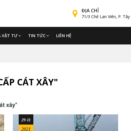
ĐỊA CHỈ
71/3 Chế Lan Viên, P. Tâ
Á VẬT TƯ
TIN TỨC
LIÊN HỆ
CẤP CÁT XÂY"
át xây"
29-11
2021