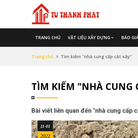
TRANG CHỦ
VẬT LIỆU XÂY DỰNG
BÁO GI
Trang chủ
Tìm kiếm "nhà cung cấp cát xây"
TÌM KIẾM "NHÀ CUNG 
Bài viết liên quan đến "nhà cung cấp c
11-01
2022