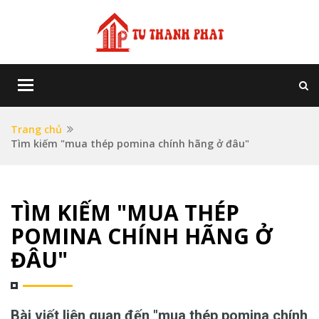
Toggle
navigation
Trang chủ
Tìm kiếm "mua thép pomina chính hãng ở đâu"
TÌM KIẾM "MUA THÉP
POMINA CHÍNH HÃNG Ở
ĐÂU"
Bài viết liên quan đến "mua thép pomina chính