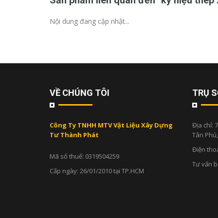
Sản phẩm liên quan đến "ký hiệu thép
Nội dung đang cập nhật...
VỀ CHÚNG TÔI
TRỤ S
Công Ty TNHH MTV Vật Liệu Xây Dựng
Địa chỉ:
7
Tư Thành Phát
Tân Phú
Điện tho
Mã số thuế: 0319504259
Tư vấn 
Cấp ngày: 26/01/2010 tại TP.HCM