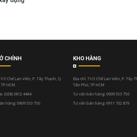
 xây dựng"
Ở CHÍNH
KHO HÀNG
1/3 Chế Lan Viên, P. Tây Thạnh, Q.
Địa chỉ:
71/3 Chế Lan Viên, P. Tây T
, TP.HCM
Tân Phú, TP.HCM
ại:
(028) 3812 4464
Tư vấn bán hàng:
0909 553 750
bán hàng:
0909 553 750
Tư vấn bán hàng:
0911 702 879