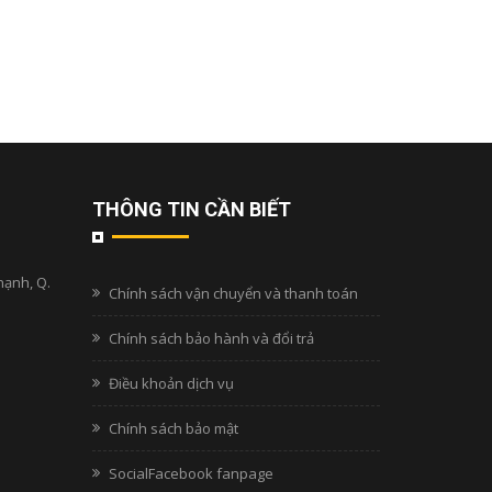
THÔNG TIN CẦN BIẾT
hạnh, Q.
Chính sách vận chuyển và thanh toán
Chính sách bảo hành và đổi trả
Điều khoản dịch vụ
Chính sách bảo mật
SocialFacebook fanpage