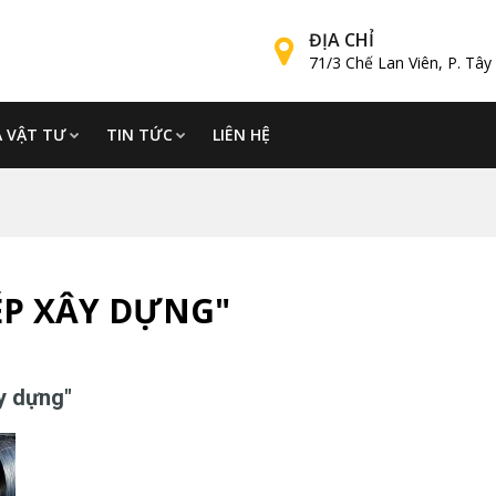
ĐỊA CHỈ
71/3 Chế Lan Viên, P. Tâ
Á VẬT TƯ
TIN TỨC
LIÊN HỆ
HÉP XÂY DỰNG"
ây dựng"