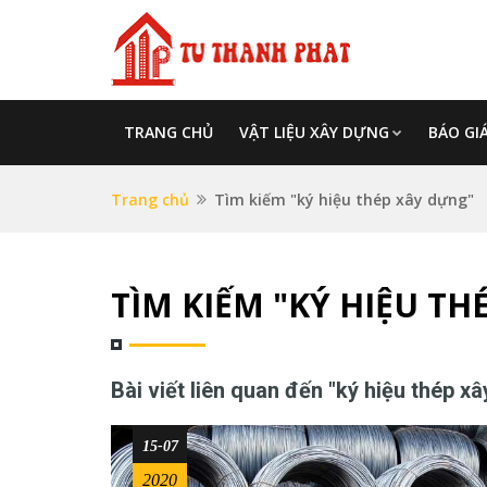
TRANG CHỦ
VẬT LIỆU XÂY DỰNG
BÁO GI
Trang chủ
Tìm kiếm "ký hiệu thép xây dựng"
TÌM KIẾM "KÝ HIỆU T
Bài viết liên quan đến "ký hiệu thép x
15-07
2020