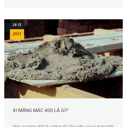
mình.
24-11
2021
XI MĂNG MÁC 400 LÀ GÌ?
Mác xi măng 400 là cường độ chịu nén của xi măng khi