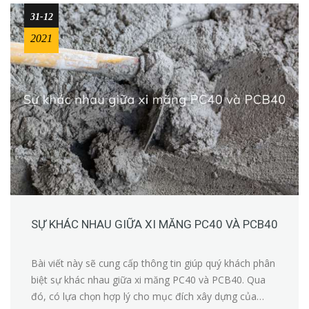
31-12
2021
SỰ KHÁC NHAU GIỮA XI MĂNG PC40 VÀ PCB40
Bài viết này sẽ cung cấp thông tin giúp quý khách phân
biệt sự khác nhau giữa xi măng PC40 và PCB40. Qua
đó, có lựa chọn hợp lý cho mục đích xây dựng của