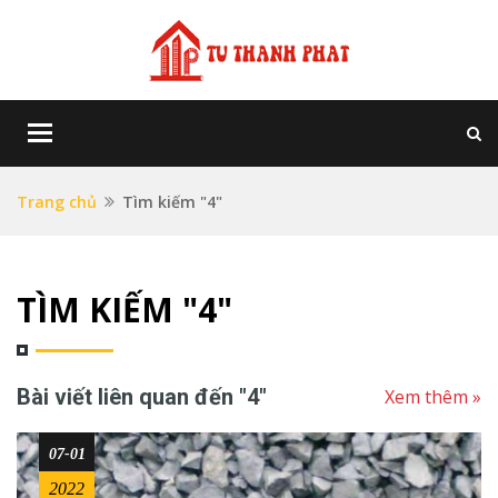
Toggle
navigation
Trang chủ
Tìm kiếm "4"
TÌM KIẾM "4"
Bài viết liên quan đến "4"
Xem thêm »
07-01
2022